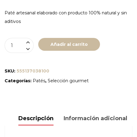
Paté artesanal elaborado con producto 100% natural y sin
aditivos
PATE
Añadir al carrito
MORCILLA
"ARBEYAL"
LATA
SKU:
555137038100
100
Categorías:
Patés
,
Selección gourmet
GR
cantidad
Descripción
Información adicional