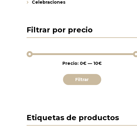
Celebraciones
Filtrar por precio
Precio:
0€
—
10€
Precio
Precio
mínimo
máximo
Filtrar
Etiquetas de productos