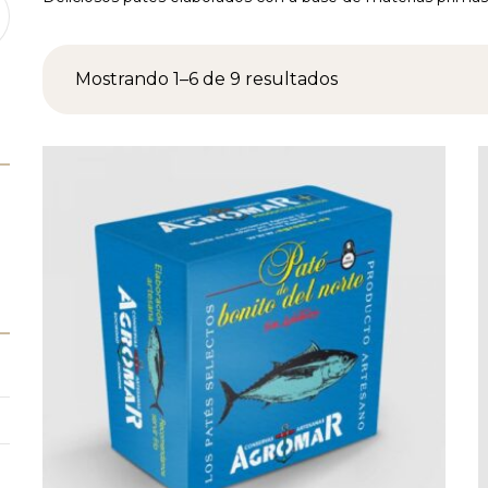
Botes y latas
Selección gourmet
Mostrando 1–6 de 9 resultados
Carnicería Gourmet:
vacuno, cerdo ibérico y
pato
Pescados y Mariscos
Quesos e Ibéricos
Sin gluten
Ingredientes,
complementos y
guarniciones
Postres
Celebraciones