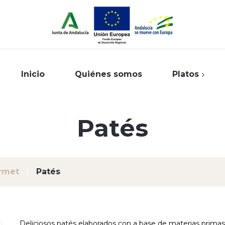
Inicio
Quiénes somos
Platos
Patés
Entrantes
Street food
rmet
Patés
Cocina internacional
Carnes confitadas
Pescados confitados
Deliciosos patés elaborados con a base de materias primas