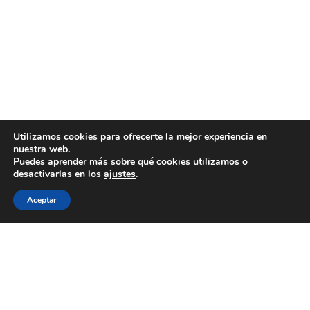
Utilizamos cookies para ofrecerte la mejor experiencia en
nuestra web.
Puedes aprender más sobre qué cookies utilizamos o
desactivarlas en los
ajustes
.
Aceptar
WECOOKIT nace para acercar la gastronomía de
calidad a todo aquel que le gusta comer bien, sin
necesidad de gastarse una cantidad importante de
dinero.