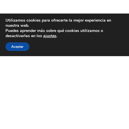
Utilizamos cookies para ofrecerte la mejor experiencia en
nuestra web.
Puedes aprender más sobre qué cookies utilizamos o
desactivarlas en los
ajustes
.
Aceptar
WECOOKIT nace para acercar la gastronomía de
calidad a todo aquel que le gusta comer bien, sin
necesidad de gastarse una cantidad importante de
dinero.