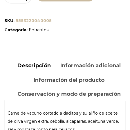
TARTAR
DE
VACUNO
SKU:
5553220040005
-
Categoría:
Entrantes
2
UNIDADES
DE
100
Descripción
Información adicional
GR
cantidad
Información del producto
Conservación y modo de preparación
Carne de vacuno cortado a daditos y su aliño de aceite
de oliva virgen extra, cebolla, alcaparras, aceituna verde,
sal y mostaza. ¡Apto para celiacos!