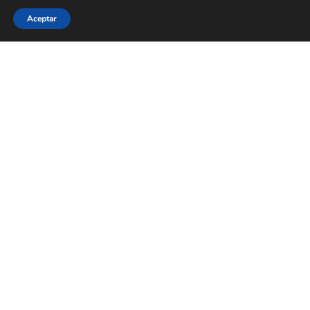
Aceptar
WECOOKIT nace para acercar la gastronomía de
calidad a todo aquel que le gusta comer bien, sin
necesidad de gastarse una cantidad importante de
dinero.
Menú