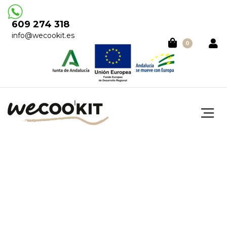
609 274 318
info@wecookit.es
0