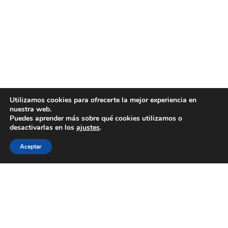
Utilizamos cookies para ofrecerte la mejor experiencia en
nuestra web.
Puedes aprender más sobre qué cookies utilizamos o
desactivarlas en los
ajustes
.
Aceptar
WECOOKIT nace para acercar la gastronomía de
calidad a todo aquel que le gusta comer bien, sin
necesidad de gastarse una cantidad importante de
dinero.