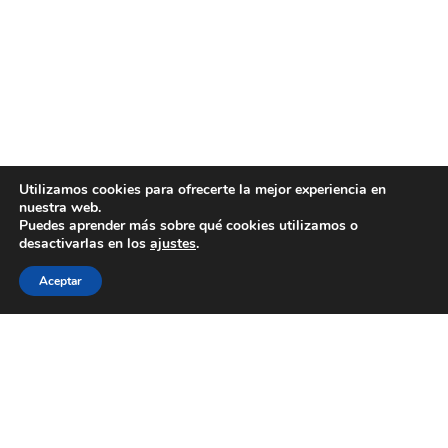
Utilizamos cookies para ofrecerte la mejor experiencia en
nuestra web.
Puedes aprender más sobre qué cookies utilizamos o
desactivarlas en los
ajustes
.
Aceptar
WECOOKIT nace para acercar la gastronomía de
calidad a todo aquel que le gusta comer bien, sin
necesidad de gastarse una cantidad importante de
dinero.