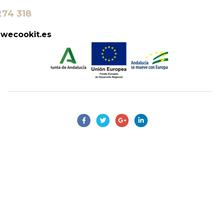
274 318
wecookit.es