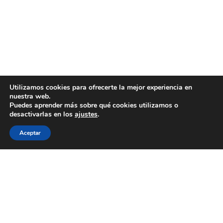
Utilizamos cookies para ofrecerte la mejor experiencia en
nuestra web.
Puedes aprender más sobre qué cookies utilizamos o
desactivarlas en los
ajustes
.
Aceptar
WECOOKIT nace para acercar la gastronomía de
calidad a todo aquel que le gusta comer bien, sin
necesidad de gastarse una cantidad importante de
dinero.