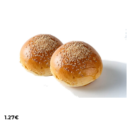
1.27
€