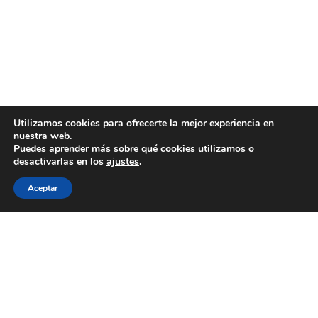
Utilizamos cookies para ofrecerte la mejor experiencia en
nuestra web.
Puedes aprender más sobre qué cookies utilizamos o
desactivarlas en los
ajustes
.
Aceptar
WECOOKIT nace para acercar la gastronomía de
calidad a todo aquel que le gusta comer bien, sin
necesidad de gastarse una cantidad importante de
dinero.