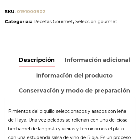
RELLENOS
SKU:
0191000902
DE
Categorías:
Recetas Gourmet
,
Selección gourmet
LANGOSTA
Y
VIEIRAS
250
Descripción
Información adicional
GR
"CONSERVAS
Información del producto
ROSARA"
cantidad
Conservación y modo de preparación
Pimientos del piquillo seleccionados y asados con leña
de Haya. Una vez pelados se rellenan con una deliciosa
bechamel de langosta y vieiras y terminamos el plato
con una estupenda salsa de vino de Rioja. Es un proceso