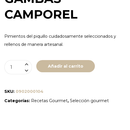
CAMPOREL
Pimientos del piquillo cuidadosamente seleccionados y
rellenos de manera artesanal.
PIMIENTOS
Añadir al carrito
DEL
PIQUILLO
RELLENOS
SKU:
0902000104
DE
Categorías:
Recetas Gourmet
,
Selección gourmet
BACALAO
-
CAMPOREL
cantidad