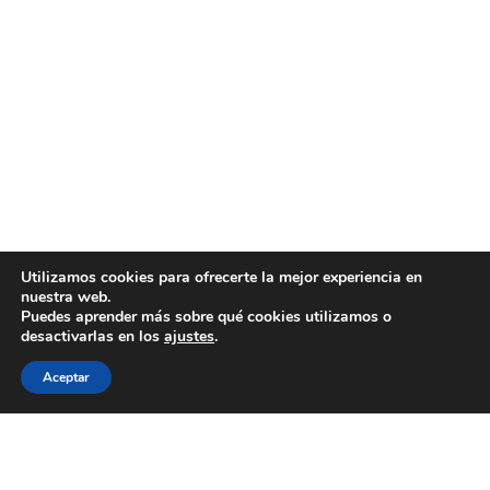
Utilizamos cookies para ofrecerte la mejor experiencia en
nuestra web.
Puedes aprender más sobre qué cookies utilizamos o
desactivarlas en los
ajustes
.
Aceptar
WECOOKIT nace para acercar la gastronomía de
calidad a todo aquel que le gusta comer bien, sin