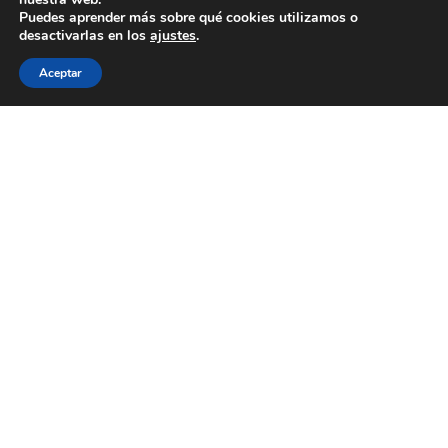
Puedes aprender más sobre qué cookies utilizamos o
desactivarlas en los
ajustes
.
Aceptar
WECOOKIT nace para acercar la gastronomía de
calidad a todo aquel que le gusta comer bien, sin
necesidad de gastarse una cantidad importante de
dinero.
Menú