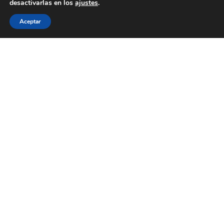
desactivarlas en los
ajustes
.
Aceptar
WECOOKIT nace para acercar la gastronomía de
calidad a todo aquel que le gusta comer bien, sin
necesidad de gastarse una cantidad importante de
dinero.
Menú