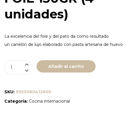
unidades)
La excelencia del foie y del pato da como resultado
un canelón de lujo elaborado con pasta artesana de huevo
CANELONES
Añadir al carrito
DE
CONFIT
PATO
SKU:
5553080412605
Y
Categoría:
Cocina internacional
FOIE
130
gr
(2