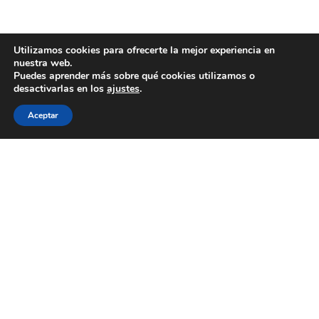
Utilizamos cookies para ofrecerte la mejor experiencia en
nuestra web.
Puedes aprender más sobre qué cookies utilizamos o
desactivarlas en los
ajustes
.
Aceptar
WECOOKIT nace para acercar la gastronomía de
calidad a todo aquel que le gusta comer bien, sin
necesidad de gastarse una cantidad importante de
dinero.