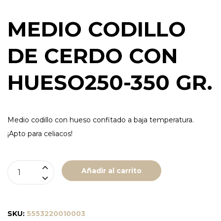
MEDIO CODILLO
DE CERDO CON
HUESO250-350 GR.
Medio codillo con hueso confitado a baja temperatura.
¡Apto para celiacos!
MEDIO
Añadir al carrito
CODILLO
DE
CERDO
SKU:
5553220010003