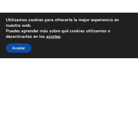
Utilizamos cookies para ofrecerte la mejor experiencia en
nuestra web.
Puedes aprender más sobre qué cookies utilizamos o
desactivarlas en los
ajustes
.
Aceptar
WECOOKIT nace para acercar la gastronomía de
calidad a todo aquel que le gusta comer bien, sin
necesidad de gastarse una cantidad importante de
dinero.