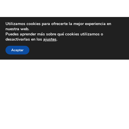
Utilizamos cookies para ofrecerte la mejor experiencia en
nuestra web.
Puedes aprender más sobre qué cookies utilizamos o
desactivarlas en los
ajustes
.
Aceptar
WECOOKIT nace para acercar la gastronomía de
calidad a todo aquel que le gusta comer bien, sin
necesidad de gastarse una cantidad importante de
dinero.