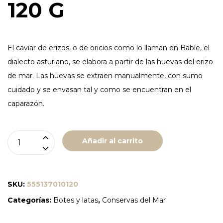
120 G
El caviar de erizos, o de oricios como lo llaman en Bable, el
dialecto asturiano, se elabora a partir de las huevas del erizo
de mar. Las huevas se extraen manualmente, con sumo
cuidado y se envasan tal y como se encuentran en el
caparazón.
CAVIAR
Añadir al carrito
DE
ORICIOS
"AGROMAR"
SKU:
555137010120
LATA
Categorías:
Botes y latas
,
Conservas del Mar
120
G