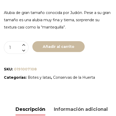
Alubia de gran tamaño conocida por Judión. Pese a su gran
tamaño es una alubia muy fina y tierna, sorprende su
textura casi como la “mantequilla”.
JUDION
Añadir al carrito
DE
LA
GRANJA
SKU:
0191007108
TARRO
Categorías:
Botes y latas
,
Conservas de la Huerta
1
KG
"CONSERVAS
ROSARA"
Descripción
Información adicional
cantidad