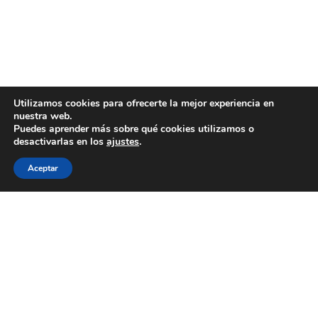
Utilizamos cookies para ofrecerte la mejor experiencia en
nuestra web.
Puedes aprender más sobre qué cookies utilizamos o
desactivarlas en los
ajustes
.
Aceptar
WECOOKIT nace para acercar la gastronomía de
calidad a todo aquel que le gusta comer bien, sin
necesidad de gastarse una cantidad importante de
dinero.