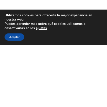
Utilizamos cookies para ofrecerte la mejor experiencia en
nuestra web.
Puedes aprender más sobre qué cookies utilizamos o
desactivarlas en los
ajustes
.
Aceptar
WECOOKIT nace para acercar la gastronomía de
calidad a todo aquel que le gusta comer bien, sin
necesidad de gastarse una cantidad importante de
dinero.